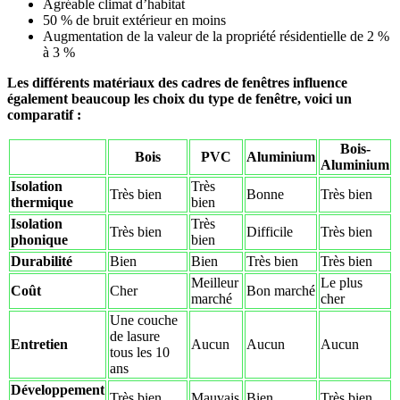
Agréable climat d’habitat
50 % de bruit extérieur en moins
Augmentation de la valeur de la propriété résidentielle de 2 %
à 3 %
Les différents matériaux des cadres de fenêtres influence
également beaucoup les choix du type de fenêtre, voici un
comparatif :
Bois-
Bois
PVC
Aluminium
Aluminium
Isolation
Très
Très bien
Bonne
Très bien
thermique
bien
Isolation
Très
Très bien
Difficile
Très bien
phonique
bien
Durabilité
Bien
Bien
Très bien
Très bien
Meilleur
Le plus
Coût
Cher
Bon marché
marché
cher
Une couche
de lasure
Entretien
Aucun
Aucun
Aucun
tous les 10
ans
Développement
Très bien
Mauvais
Bien
Très bien