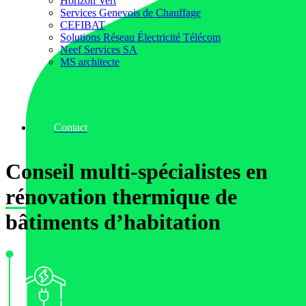
Horizon Vert
Services Genevois de Chauffage
CEFIBAT
Solutions Réseau Électricité Télécom
Neef Services SA
MS architecte
Contact
Conseil
multi-spécialistes
en
rénovation thermique
de
bâtiments d’habitation