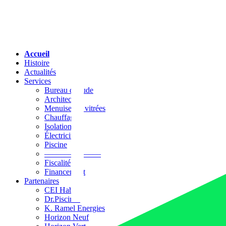
Accueil
Histoire
Actualités
Services
Bureau d’étude
Architecture
Menuiseries vitrées
Chauffage
Isolation
Électricité
Piscine
––––––––––––––
Fiscalité
Financement
Partenaires
CEI Habitat
Dr.Piscines
K. Ramel Energies
Horizon Neuf